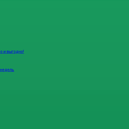
о и выгодно!
 недель