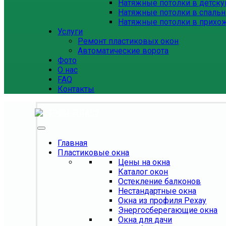
Натяжные потолки в детск
Натяжные потолки в спаль
Натяжные потолки в прихо
Услуги
Ремонт пластиковых окон
Автоматические ворота
Фото
О нас
FAQ
Контакты
Главная
Пластиковые окна
Цены на окна
Каталог окон
Остекление балконов
Нестандартные окна
Окна из профиля Рехау
Энергосберегающие окна
Окна для дачи