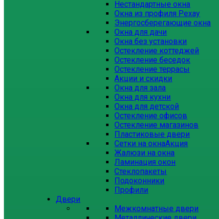
Нестандартные окна
Окна из профиля Рехау
Энергосберегающие окна
Окна для дачи
Окна без установки
Остекление коттеджей
Остекление беседок
Остекление террасы
Акции и скидки
Окна для зала
Окна для кухни
Окна для детской
Остекление офисов
Остекление магазинов
Пластиковые двери
Сетки на окна
Акция
Жалюзи на окна
Ламинация окон
Стеклопакеты
Подоконники
Профили
Двери
Межкомнатные двери
Металлические двери