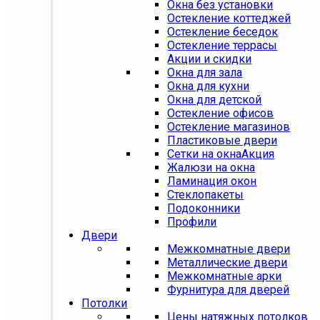
Окна без установки
Остекление коттеджей
Остекление беседок
Остекление террасы
Акции и скидки
Окна для зала
Окна для кухни
Окна для детской
Остекление офисов
Остекление магазинов
Пластиковые двери
Сетки на окна
Акция
Жалюзи на окна
Ламинация окон
Стеклопакеты
Подоконники
Профили
Двери
Межкомнатные двери
Металлические двери
Межкомнатные арки
Фурнитура для дверей
Потолки
Цены натяжных потолков