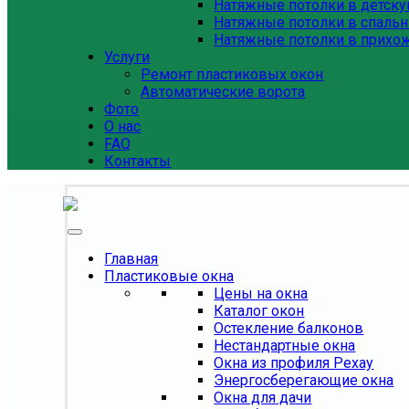
Натяжные потолки в детск
Натяжные потолки в спаль
Натяжные потолки в прихо
Услуги
Ремонт пластиковых окон
Автоматические ворота
Фото
О нас
FAQ
Контакты
Главная
Пластиковые окна
Цены на окна
Каталог окон
Остекление балконов
Нестандартные окна
Окна из профиля Рехау
Энергосберегающие окна
Окна для дачи