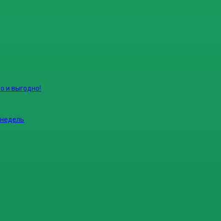
о и выгодно!
 недель