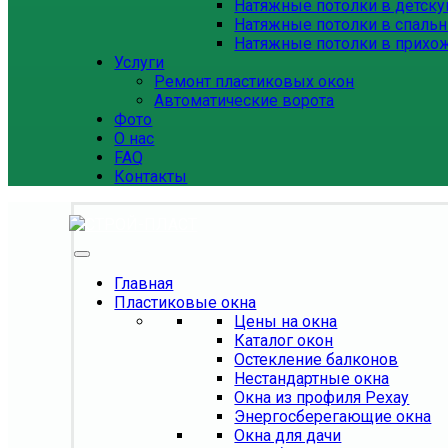
Натяжные потолки в детск
Натяжные потолки в спаль
Натяжные потолки в прихо
Услуги
Ремонт пластиковых окон
Автоматические ворота
Фото
О нас
FAQ
Контакты
Главная
Пластиковые окна
Цены на окна
Каталог окон
Остекление балконов
Нестандартные окна
Окна из профиля Рехау
Энергосберегающие окна
Окна для дачи