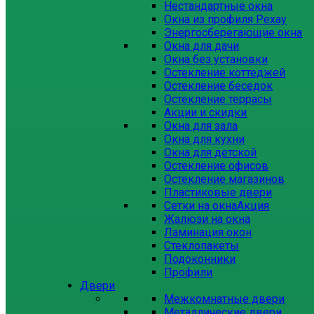
Нестандартные окна
Окна из профиля Рехау
Энергосберегающие окна
Окна для дачи
Окна без установки
Остекление коттеджей
Остекление беседок
Остекление террасы
Акции и скидки
Окна для зала
Окна для кухни
Окна для детской
Остекление офисов
Остекление магазинов
Пластиковые двери
Сетки на окна
Акция
Жалюзи на окна
Ламинация окон
Стеклопакеты
Подоконники
Профили
Двери
Межкомнатные двери
Металлические двери