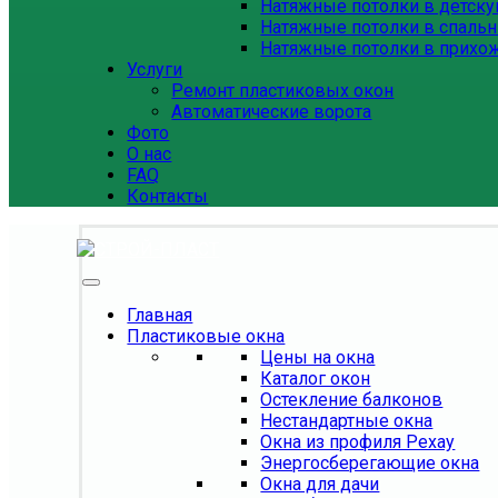
Натяжные потолки в детск
Натяжные потолки в спаль
Натяжные потолки в прихо
Услуги
Ремонт пластиковых окон
Автоматические ворота
Фото
О нас
FAQ
Контакты
Главная
Пластиковые окна
Цены на окна
Каталог окон
Остекление балконов
Нестандартные окна
Окна из профиля Рехау
Энергосберегающие окна
Окна для дачи