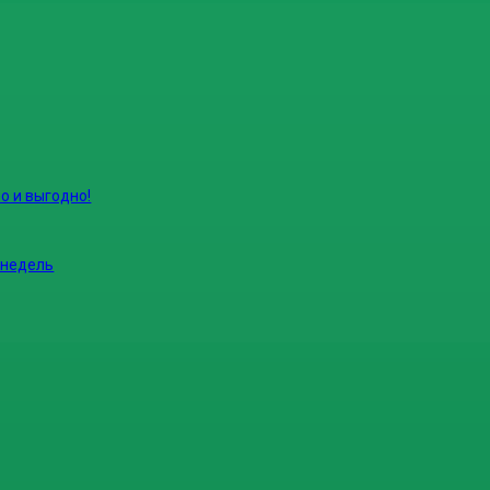
о и выгодно!
 недель