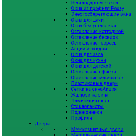
Нестандартные окна
Окна из профиля Рехау
Энергосберегающие окна
Окна для дачи
Окна без установки
Остекление коттеджей
Остекление беседок
Остекление террасы
Акции и скидки
Окна для зала
Окна для кухни
Окна для детской
Остекление офисов
Остекление магазинов
Пластиковые двери
Сетки на окна
Акция
Жалюзи на окна
Ламинация окон
Стеклопакеты
Подоконники
Профили
Двери
Межкомнатные двери
Металлические двери