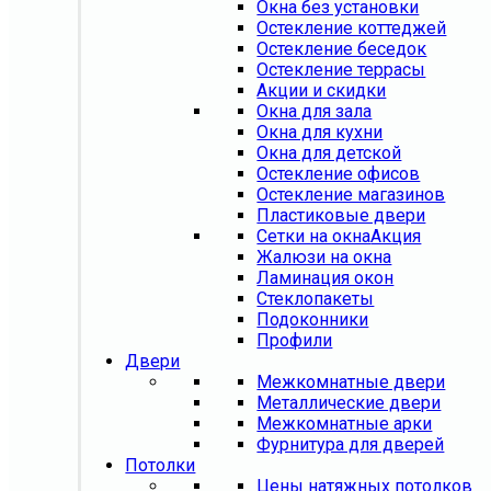
Окна без установки
Остекление коттеджей
Остекление беседок
Остекление террасы
Акции и скидки
Окна для зала
Окна для кухни
Окна для детской
Остекление офисов
Остекление магазинов
Пластиковые двери
Сетки на окна
Акция
Жалюзи на окна
Ламинация окон
Стеклопакеты
Подоконники
Профили
Двери
Межкомнатные двери
Металлические двери
Межкомнатные арки
Фурнитура для дверей
Потолки
Цены натяжных потолков